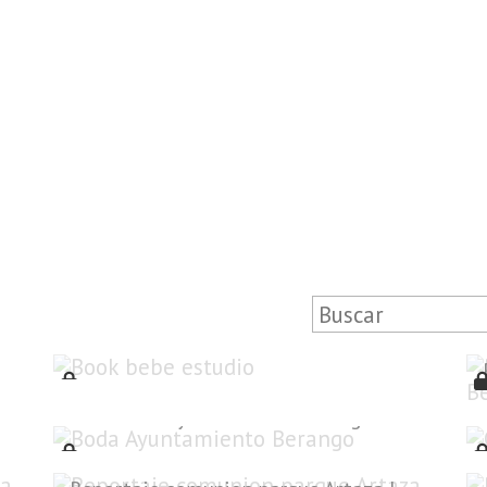
Book bebe estudio
Boda Ayuntamiento Berango