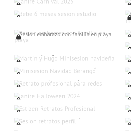
Bebe 6 meses sesion estudio
Sesion embarazo con familia en playa
Martin y Hugo Minisesion navideña
Minisesion Navidad Berango
Retrato profesional para redes
Janire Halloween 2024
Estizen Retratos Profesional
Sesion retratos perfil