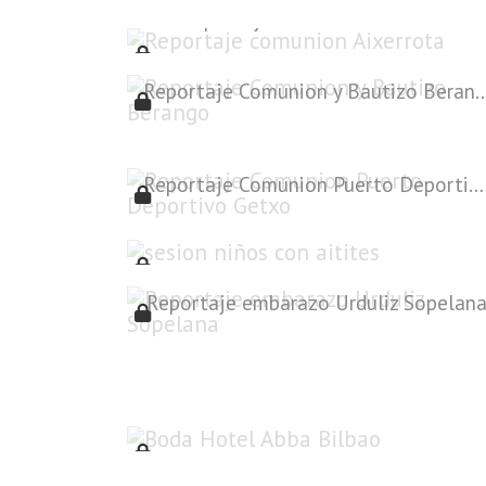
Reportaje comunion Aixerrota
Reportaje Comunion y Baut
Reportaje Comunion Puerto Deportivo Getxo
sesion niños con aitites
Reportaje embarazo Urduliz Sopelan
Boda Hotel Abba Bilbao