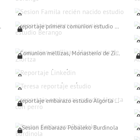
Sesion Famila recién nacido estudio
izo Berango
reportaje primera comunion estudio Berango
Comunion mellizas, Monasterio de Ziortza
Reportaje Linkedin
Teresa reportaje estudio
a
reportaje embarazo estudio Algorta con perro
Sesion Embarazo Pobaleko Burdinola