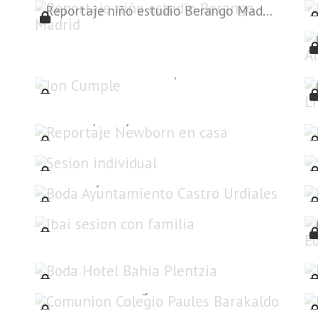
Reportaje niño estudio Berango Madrid
Jon Cumple
Reportaje Newborn en casa
Sesion individual
Boda Ayuntamiento Castro Urdiales
Ibai sesion con familia
Boda Hotel Bahía Plentzia
Comunion Colegio Paules Barakaldo