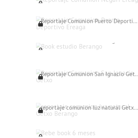
Reportaje Comunion Puerto Deportivo Ereaga
Book estudio Berango
Reportaje Comunion San Ig
reportaje comunion luz natural Getxo Ber
Bebe book 6 meses