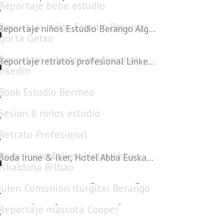
Reportaje niños Estudio Berango Algorta Getxo
Reportaje retratos profesional Linkedin
Book Estudio Bermeo
Sesion 8 niños estudio
Retrato Profesional
Boda Irune & Iker, Hotel Abba Euskalduna Bilbao
Julen Comunión Iturgitxi Berango
Reportaje mascota Cooper
reportaje perfil actriz