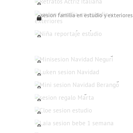
sesion familia en estudio y exteriores
Niña reportaje estudio
Minisesion Navidad Neguri
Luken sesion Navidad
Mini sesion Navidad Berango
sesion regalo Marta
Cloe sesion estudio
Laia sesion bebe 1 semana
Urrutia Azkue SL Retratos