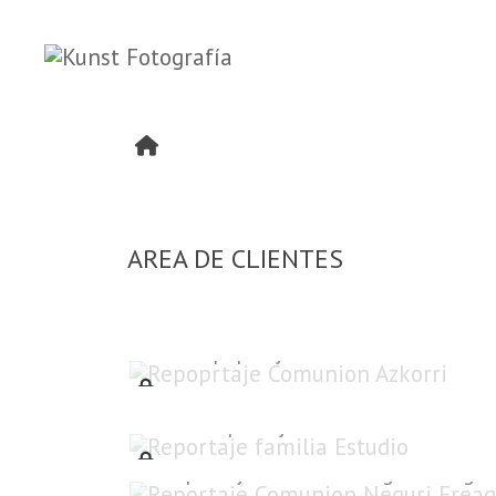
AREA DE CLIENTES
Repoprtaje Comunion Azkorri
Reportaje familia Estudio
Reportaje Comunion Neguri Ereaga