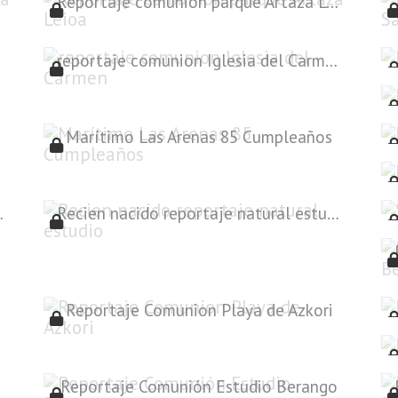
Reportaje comunion parque Artaza Leioa
reportaje comunion Iglesia del Carmen
Marítimo Las Arenas 85 Cumpleaños
nacio Getxo
Recien nacido reportaje natural estudio
ango
Reportaje Comunion Playa de Azkori
Reportaje Comunión Estudio Berango