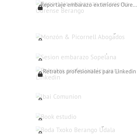
Reportaje embarazo exteriores Ourense Berango
Monzón & Picornell Abogados
Sesion embarazo Sopelana
Retratos profesionales para Linkedin
Ibai Comunion
Book estudio
Boda Txoko Berango Udala
reportaje de familia en estudio