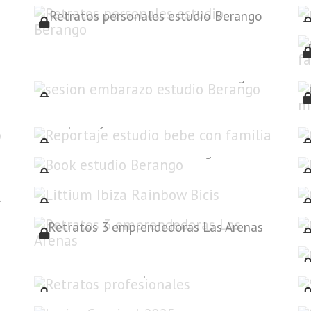
Retratos personales estudio Berango
sesion embarazo estudio Berango
Reportaje estudio bebe con familia
Book estudio Berango
Littium Ibiza Rainbow Bicis
riores
Retratos 3 emprendedoras Las Arenas
Retratos profesionales
Janire Carnival 2025