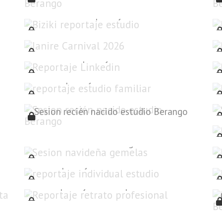
Biziki reportaje estudio
Janire Carnival 2026
Reportaje Linkedin
reportaje estudio familiar
Sesion recién nacido estudio Berango
Sesion navideña gemelas
reportaje individual estudio
Reportaje retrato profesional