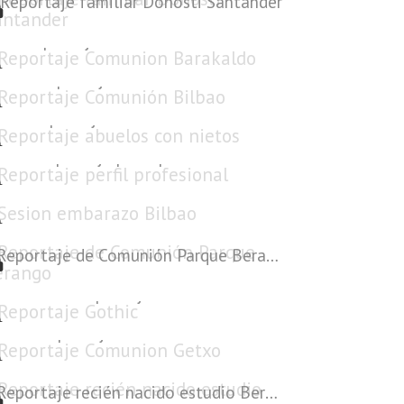
Reportaje familiar Donosti Santander
Reportaje Comunion Barakaldo
Reportaje Comunión Bilbao
Reportaje abuelos con nietos
Reportaje perfil profesional
Sesion embarazo Bilbao
Reportaje de Comunión Parque Berango
Reportaje Gothic
Reportaje Comunion Getxo
Reportaje recién nacido estudio Berango