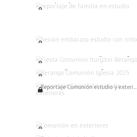
Sesion embarazo estudio con niño
Fiesta Comunion Iturgitxi Berango
Berango Comunión Iglesia 2025
Reportaje Comunión estudio y exte
Comunión en exteriores
Retratos Actriz Italiana