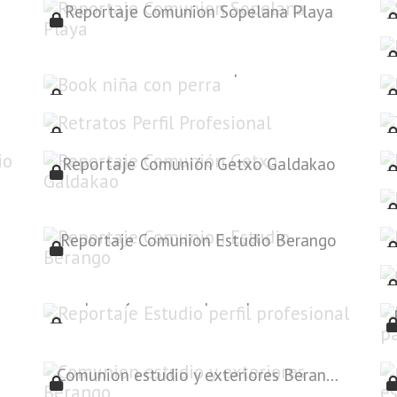
Reportaje Comunion Sopelana Playa
Book niña con perra
Retratos Perfil Profesional
Reportaje Comunión Getxo Galdakao
Reportaje Comunion Estudio Berango
Reportaje Estudio perfil profesional
Comunion estudio y exteriores Berango