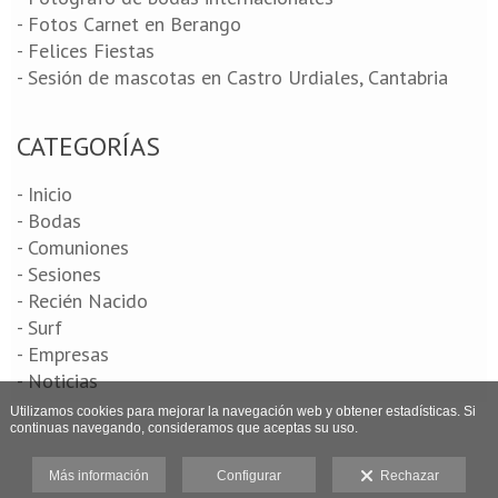
- Fotos Carnet en Berango
- Felices Fiestas
- Sesión de mascotas en Castro Urdiales, Cantabria
CATEGORÍAS
- Inicio
- Bodas
- Comuniones
- Sesiones
- Recién Nacido
- Surf
- Empresas
- Noticias
Utilizamos cookies para mejorar la navegación web y obtener estadísticas. Si
continuas navegando, consideramos que aceptas su uso.
Más información
Configurar
Rechazar