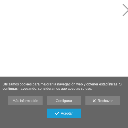
Utilizamos cookies para mejorar la navegación web y obtener estadísticas. Si
continuas navegando, consideramos que aceptas su uso.
Más información
Configurar
Rechazar
Aceptar