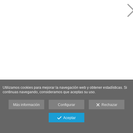
Utilizamos cookies para mejorar la navegación web y obtener estadísticas. Si
continuas navegando, consideramos que aceptas su uso.
Más información
Configurar
Rechazar
Aceptar